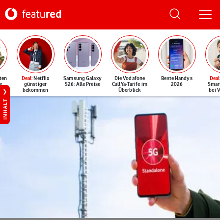
ten
Deal
: Netflix
Samsung Galaxy
Die Vodafone
Beste Handys
Deal
e
günstiger
S26: Alle Preise
CallYa-Tarife im
2026
Smar
bekommen
Überblick
bei 
INHALT