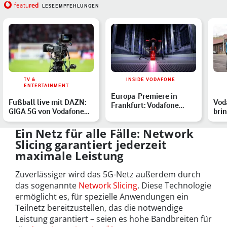
red
featu
LESEEMPFEHLUNGEN
TV &
INSIDE VODAFONE
ENTERTAINMENT
Europa-Premiere in
Fußball live mit DAZN:
Vod
Frankfurt: Vodafone
GIGA 5G von Vodafone
bri
startet 5G Standalone
gibt Anpfiff für die …
sel
für …
ins
Ein Netz für alle Fälle: Network
Slicing garantiert jederzeit
maximale Leistung
Zuverlässiger wird das 5G-Netz außerdem durch
das sogenannte
Network Slicing
. Diese Technologie
ermöglicht es, für spezielle Anwendungen ein
Teilnetz bereitzustellen, das die notwendige
Leistung garantiert – seien es hohe Bandbreiten für