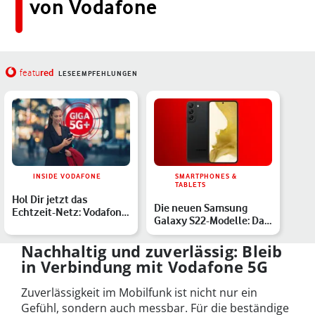
von Vodafone
red
featu
LESEEMPFEHLUNGEN
INSIDE VODAFONE
SMARTPHONES &
TABLETS
Hol Dir jetzt das
Die neuen Samsung
Echtzeit-Netz: Vodafone
Galaxy S22-Modelle: Das
bringt Giga 5G+ nach
S22, S22+ und S22 Ultra…
De…
Nachhaltig und zuverlässig: Bleib
in Verbindung mit Vodafone 5G
Zuverlässigkeit im Mobilfunk ist nicht nur ein
Gefühl, sondern auch messbar. Für die beständige