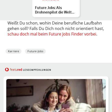
Future Jobs: Als
Drohnenpilot die Welt
aus der
Vogelperspektive b…
Weißt Du schon, wohin Deine berufliche Laufbahn
gehen soll? Falls Du Dich noch nicht orientiert hast,
schau doch mal beim Future Jobs Finder vorbei
.
Karriere
Future-Jobs
red
featu
LESEEMPFEHLUNGEN