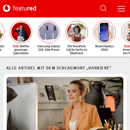
ten
Deal
: Netflix
Samsung Galaxy
Die Vodafone
Beste Handys
Deal
e
günstiger
S26: Alle Preise
CallYa-Tarife im
2026
Smar
bekommen
Überblick
bei 
ALLE ARTIKEL MIT DEM SCHLAGWORT „KARRIERE“