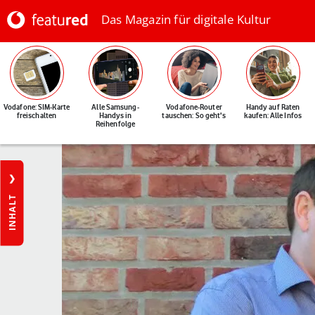
Das Magazin für digitale Kultur
Vodafone: SIM-Karte
Alle Samsung-
Vodafone-Router
Handy auf Raten
freischalten
Handys in
tauschen: So geht's
kaufen: Alle Infos
Reihenfolge
INHALT