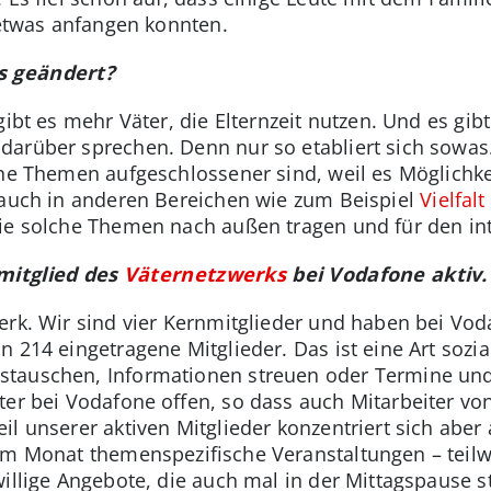
 etwas anfangen konnten.
s geändert?
gibt es mehr Väter, die Elternzeit nutzen. Und es gib
darüber sprechen. Denn nur so etabliert sich sowas
he Themen aufgeschlossener sind, weil es Möglichkei
 auch in anderen Bereichen wie zum Beispiel
Vielfal
die solche Themen nach außen tragen und für den in
nmitglied des
Väternetzwerks
bei Vodafone aktiv
werk. Wir sind vier Kernmitglieder und haben bei V
 214 eingetragene Mitglieder. Das ist eine Art sozi
tauschen, Informationen streuen oder Termine und
ter bei Vodafone offen, so dass auch Mitarbeiter v
il unserer aktiven Mitglieder konzentriert sich aber
 im Monat themenspezifische Veranstaltungen – te
willige Angebote, die auch mal in der Mittagspause