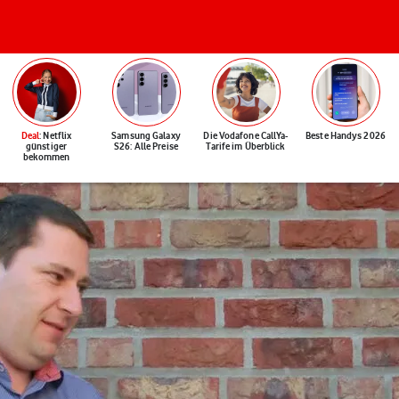
Deal
: Netflix
Samsung Galaxy
Die Vodafone CallYa-
Beste Handys 2026
günstiger
S26: Alle Preise
Tarife im Überblick
bekommen