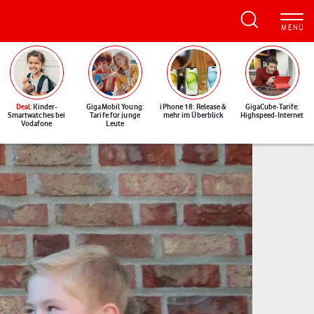
Deal
: Kinder-
GigaMobil Young:
iPhone 18: Release &
GigaCube-Tarife:
Smartwatches bei
Tarife für junge
mehr im Überblick
Highspeed-Internet
Vodafone
Leute