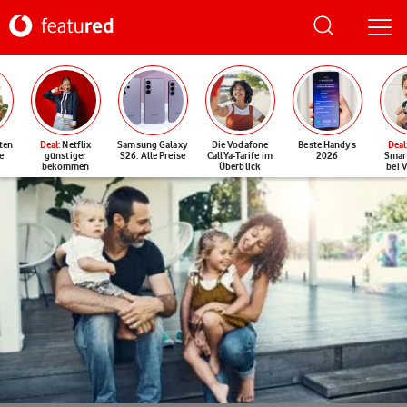
ten
Deal
: Netflix
Samsung Galaxy
Die Vodafone
Beste Handys
Deal
e
günstiger
S26: Alle Preise
CallYa-Tarife im
2026
Smar
bekommen
Überblick
bei 