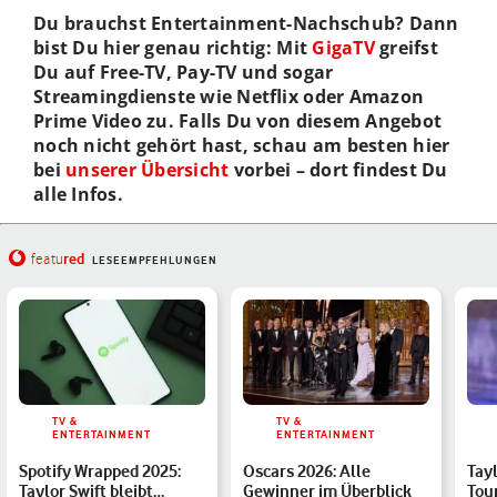
Du brauchst Entertainment-Nachschub? Dann
bist Du hier genau richtig: Mit
GigaTV
greifst
Du auf Free-TV, Pay-TV und sogar
Streamingdienste wie Netflix oder Amazon
Prime Video zu. Falls Du von diesem Angebot
noch nicht gehört hast, schau am besten hier
bei
unserer Übersicht
vorbei – dort findest Du
alle Infos.
red
featu
LESEEMPFEHLUNGEN
TV &
TV &
ENTERTAINMENT
ENTERTAINMENT
Spotify Wrapped 2025:
Oscars 2026: Alle
Tayl
Taylor Swift bleibt
Gewinner im Überblick
Tou