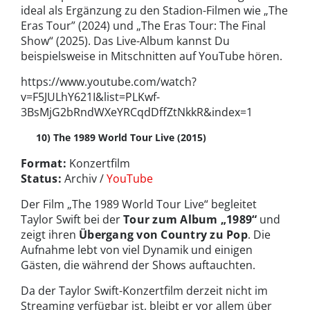
ideal als Ergänzung zu den Stadion-Filmen wie „The
Eras Tour” (2024) und „The Eras Tour: The Final
Show“ (2025). Das Live-Album kannst Du
beispielsweise in Mitschnitten auf YouTube hören.
https://www.youtube.com/watch?
v=F5JULhY621I&list=PLKwf-
3BsMjG2bRndWXeYRCqdDffZtNkkR&index=1
10) The 1989 World Tour Live (2015)
Format:
Konzertfilm
Status:
Archiv /
YouTube
Der Film „The 1989 World Tour Live“ begleitet
Taylor Swift bei der
Tour zum Album „1989“
und
zeigt ihren
Übergang von Country zu Pop
. Die
Aufnahme lebt von viel Dynamik und einigen
Gästen, die während der Shows auftauchten.
Da der Taylor Swift-Konzertfilm derzeit nicht im
Streaming verfügbar ist, bleibt er vor allem über