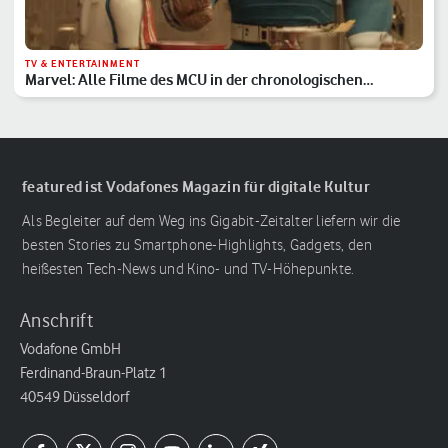
TV & ENTERTAINMENT
Marvel: Alle Filme des MCU in der chronologischen
Reihenfolge
featured ist Vodafones Magazin für digitale Kultur
Als Begleiter auf dem Weg ins Gigabit-Zeitalter liefern wir die
besten Stories zu Smartphone-Highlights, Gadgets, den
heißesten Tech-News und Kino- und TV-Höhepunkte.
Anschrift
Vodafone GmbH
Ferdinand-Braun-Platz 1
40549 Düsseldorf