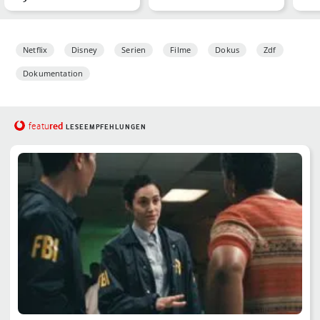
Nummer 1 – zumindest
der
in…
Netflix
Disney
Serien
Filme
Dokus
Zdf
Dokumentation
red
featu
LESEEMPFEHLUNGEN