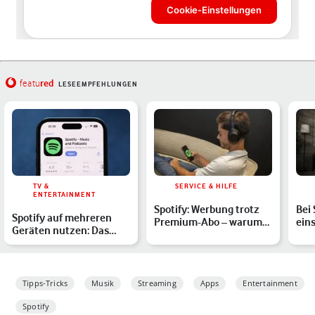
red
featu
LESEEMPFEHLUNGEN
TV &
SERVICE & HILFE
ENTERTAINMENT
Spotify: Werbung trotz
Bei
Spotify auf mehreren
Premium-Abo – warum
eins
Geräten nutzen: Das
ist das so und was kan…
Du 
solltest Du dazu wissen
Tipps-Tricks
Musik
Streaming
Apps
Entertainment
Spotify