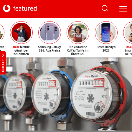
ten
Deal
: Netflix
Samsung Galaxy
Die Vodafone
Beste Handys
Deal
e
günstiger
S26: Alle Preise
CallYa-Tarife im
2026
Smar
bekommen
Überblick
bei 
INHALT