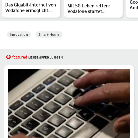
Goo
Das Gigabit-Internet von
Mit 5G Leben retten:
Andr
Vodafone ermöglicht
Vodafone startet
nüt
gigaschnelles Lernen…
Echtzeit-Netz im ersten
Ein
5G-…
Innovation
Smart-Home
red
featu
LESEEMPFEHLUNGEN