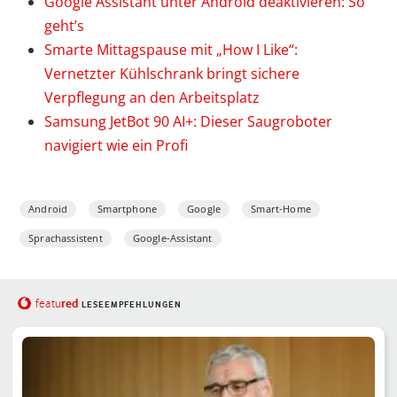
Google Assistant unter Android deaktivieren: So
geht’s
Smarte Mittagspause mit „How I Like“:
Vernetzter Kühlschrank bringt sichere
Verpflegung an den Arbeitsplatz
Samsung JetBot 90 AI+: Dieser Saugroboter
navigiert wie ein Profi
Android
Smartphone
Google
Smart-Home
Sprachassistent
Google-Assistant
red
featu
LESEEMPFEHLUNGEN