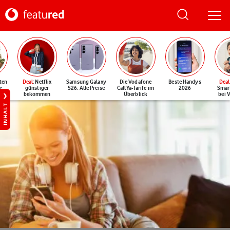
ten
Deal
: Netflix
Samsung Galaxy
Die Vodafone
Beste Handys
Deal
e
günstiger
S26: Alle Preise
CallYa-Tarife im
2026
Smar
bekommen
Überblick
bei 
INHALT