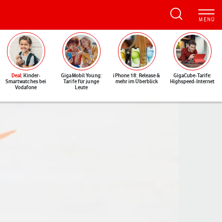
Deal
: Kinder-
GigaMobil Young:
iPhone 18: Release &
GigaCube-Tarife:
Smartwatches bei
Tarife für junge
mehr im Überblick
Highspeed-Internet
Vodafone
Leute