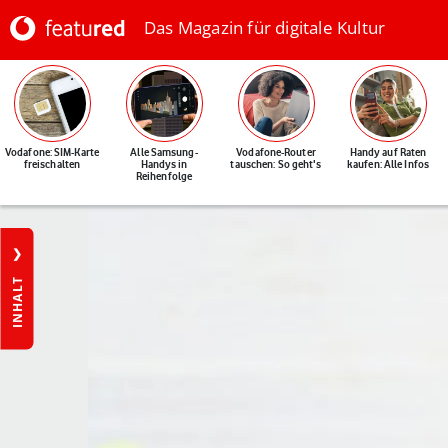
Das Magazin für digitale Kultur
Vodafone: SIM-Karte
Alle Samsung-
Vodafone-Router
Handy auf Raten
freischalten
Handys in
tauschen: So geht's
kaufen: Alle Infos
Reihenfolge
INHALT