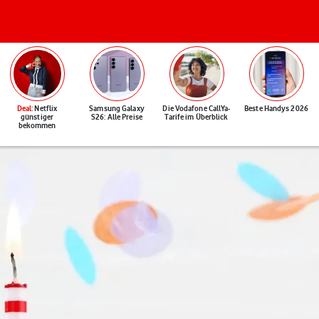
Deal
: Netflix
Samsung Galaxy
Die Vodafone CallYa-
Beste Handys 2026
günstiger
S26: Alle Preise
Tarife im Überblick
bekommen