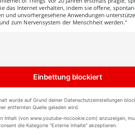
‚Internet of Things‘ vor 20 Jahren erstmals prägte, s
ie das Internet verhalten, indem sie offene, sponta
en und unvorhergesehene Anwendungen unterstütze
 und zum Nervensystem der Menschheit werden.“