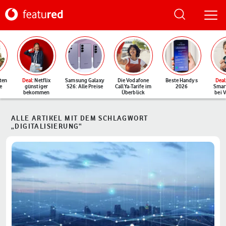
ten
Deal
: Netflix
Samsung Galaxy
Die Vodafone
Beste Handys
Deal
e
günstiger
S26: Alle Preise
CallYa-Tarife im
2026
Smar
bekommen
Überblick
bei 
ALLE ARTIKEL MIT DEM SCHLAGWORT
„DIGITALISIERUNG“