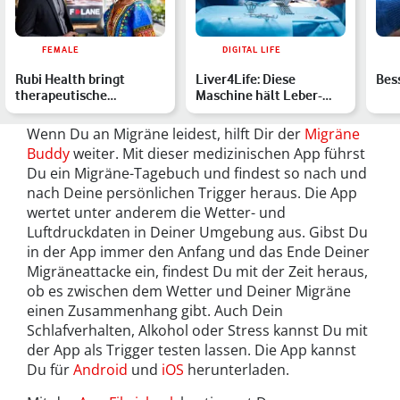
FEMALE
DIGITAL LIFE
Rubi Health bringt
Liver4Life: Diese
Bes
therapeutische
Maschine hält Leber-
Sprechstunden per
Transplantate eine
Videochat auf…
Woche la…
Wenn Du an Migräne leidest, hilft Dir der
Migräne
Buddy
weiter. Mit dieser medizinischen App führst
Du ein Migräne-Tagebuch und findest so nach und
nach Deine persönlichen Trigger heraus. Die App
wertet unter anderem die Wetter- und
Luftdruckdaten in Deiner Umgebung aus. Gibst Du
in der App immer den Anfang und das Ende Deiner
Migräneattacke ein, findest Du mit der Zeit heraus,
ob es zwischen dem Wetter und Deiner Migräne
einen Zusammenhang gibt. Auch Dein
Schlafverhalten, Alkohol oder Stress kannst Du mit
der App als Trigger testen lassen. Die App kannst
Du für
Android
und
iOS
herunterladen.