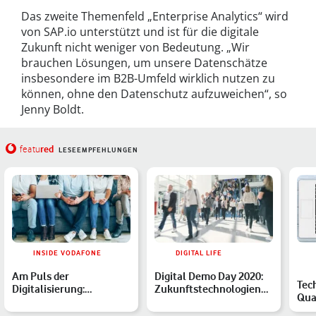
Das zweite Themenfeld „Enterprise Analytics“ wird
von SAP.io unterstützt und ist für die digitale
Zukunft nicht weniger von Bedeutung. „Wir
brauchen Lösungen, um unsere Datenschätze
insbesondere im B2B-Umfeld wirklich nutzen zu
können, ohne den Datenschutz aufzuweichen“, so
Jenny Boldt.
red
featu
LESEEMPFEHLUNGEN
INSIDE VODAFONE
DIGITAL LIFE
Am Puls der
Digital Demo Day 2020:
Tec
Digitalisierung:
Zukunftstechnologien
Qua
Vodafone Institut
zum Anfassen
Mei
beleuchtet Stimmun…