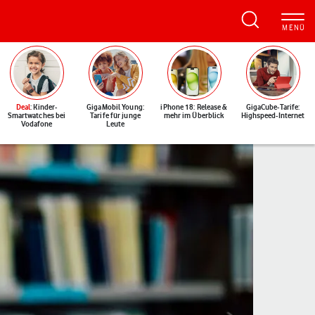
Deal
: Kinder-
GigaMobil Young:
iPhone 18: Release &
GigaCube-Tarife:
Smartwatches bei
Tarife für junge
mehr im Überblick
Highspeed-Internet
Vodafone
Leute