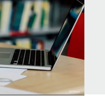
©iStock