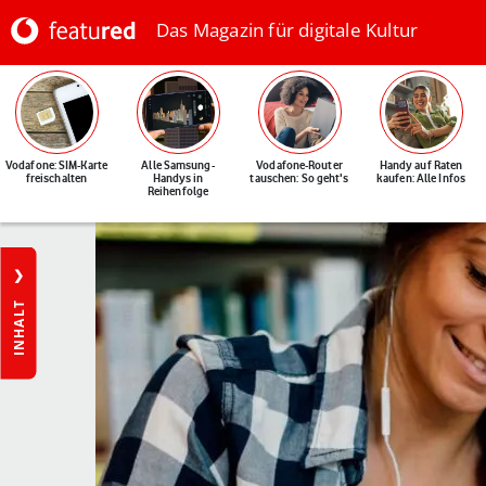
Das Magazin für digitale Kultur
Vodafone: SIM-Karte
Alle Samsung-
Vodafone-Router
Handy auf Raten
freischalten
Handys in
tauschen: So geht's
kaufen: Alle Infos
Reihenfolge
INHALT