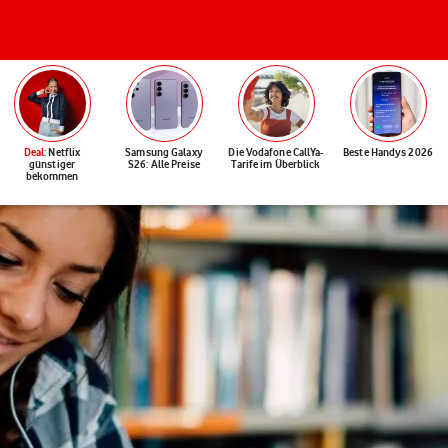
Deal
: Netflix
Samsung Galaxy
Die Vodafone CallYa-
Beste Handys 2026
günstiger
S26: Alle Preise
Tarife im Überblick
bekommen