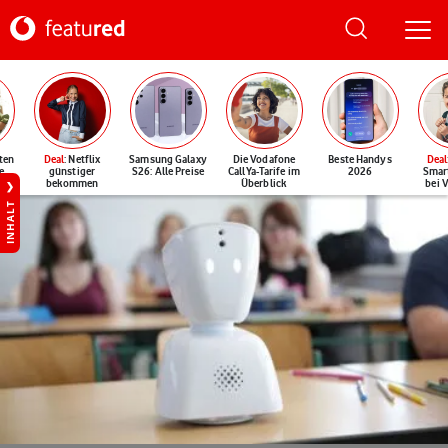
ten
Deal
: Netflix
Samsung Galaxy
Die Vodafone
Beste Handys
Deal
e
günstiger
S26: Alle Preise
CallYa-Tarife im
2026
Smar
bekommen
Überblick
bei 
INHALT