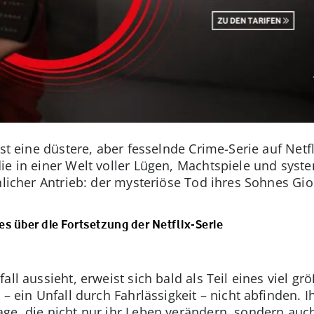
ist eine düstere, aber fesselnde Crime-Serie auf Netf
ie in einer Welt voller Lügen, Machtspiele und syst
nlicher Antrieb: der mysteriöse Tod ihres Sohnes Gio
les über die Fortsetzung der Netflix-Serie
all aussieht, erweist sich bald als Teil eines viel g
n – ein Unfall durch Fahrlässigkeit – nicht abfinden.
ge, die nicht nur ihr Leben verändern, sondern auch 