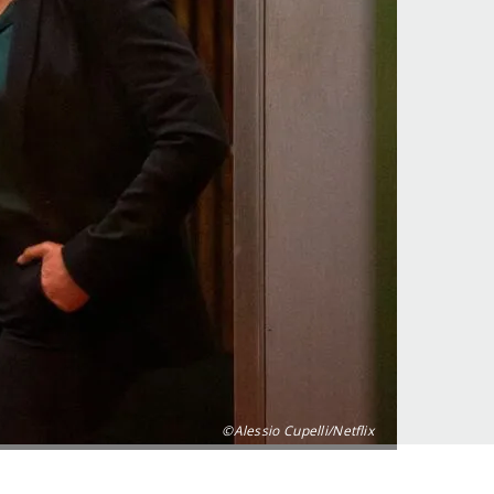
©Alessio Cupelli/Netflix