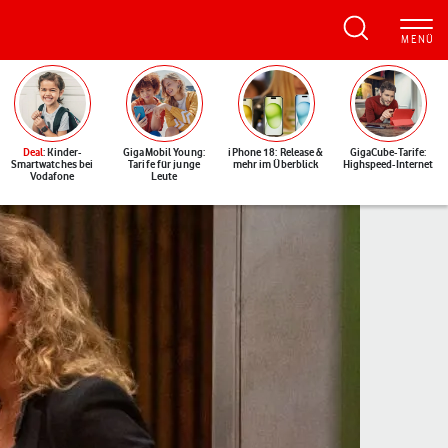
Deal
: Kinder-
GigaMobil Young:
iPhone 18: Release &
GigaCube-Tarife:
Smartwatches bei
Tarife für junge
mehr im Überblick
Highspeed-Internet
Vodafone
Leute