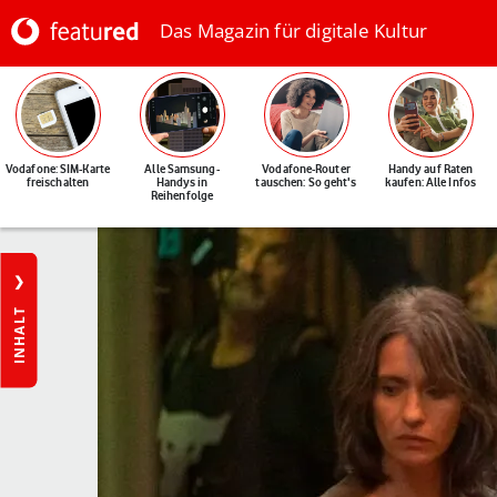
Das Magazin für digitale Kultur
Vodafone: SIM-Karte
Alle Samsung-
Vodafone-Router
Handy auf Raten
freischalten
Handys in
tauschen: So geht's
kaufen: Alle Infos
Reihenfolge
INHALT