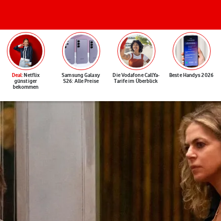
Deal
: Netflix
Samsung Galaxy
Die Vodafone CallYa-
Beste Handys 2026
günstiger
S26: Alle Preise
Tarife im Überblick
bekommen