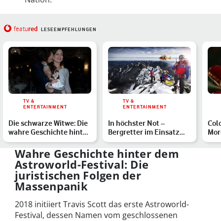
red
featu
LESEEMPFEHLUNGEN
TV &
TV &
ENTERTAINMENT
ENTERTAINMENT
Die schwarze Witwe: Die
In höchster Not –
Cold
wahre Geschichte hinter
Bergretter im Einsatz
Mor
dem Netflix-Thril…
Staffel 2: So geht die Be…
Ges
Do
Wahre Geschichte hinter dem
Astroworld-Festival: Die
juristischen Folgen der
Massenpanik
2018 initiiert Travis Scott das erste Astroworld-
Festival, dessen Namen vom geschlossenen