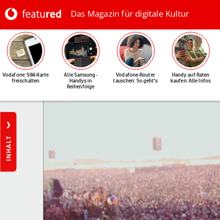
Das Magazin für digitale Kultur
Vodafone: SIM-Karte
Alle Samsung-
Vodafone-Router
Handy auf Raten
freischalten
Handys in
tauschen: So geht's
kaufen: Alle Infos
Reihenfolge
INHALT