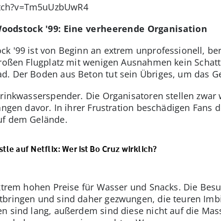
atch?v=Tm5uUzbUwR4
oodstock '99: Eine verheerende Organisation
k '99 ist von Beginn an extrem unprofessionell, be
großen Flugplatz mit wenigen Ausnahmen kein Schatt
d. Der Boden aus Beton tut sein Übriges, um das G
Trinkwasserspender. Die Organisatoren stellen zwar
langen davor. In ihrer Frustration beschädigen Fans 
uf dem Gelände.
le auf Netflix: Wer ist Bo Cruz wirklich?
extrem hohen Preise für Wasser und Snacks. Die Bes
tbringen und sind daher gezwungen, die teuren Imb
en sind lang, außerdem sind diese nicht auf die Ma