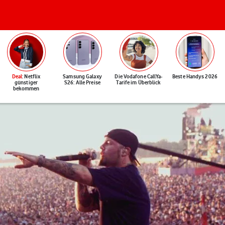
Deal
: Netflix
Samsung Galaxy
Die Vodafone CallYa-
Beste Handys 2026
günstiger
S26: Alle Preise
Tarife im Überblick
bekommen