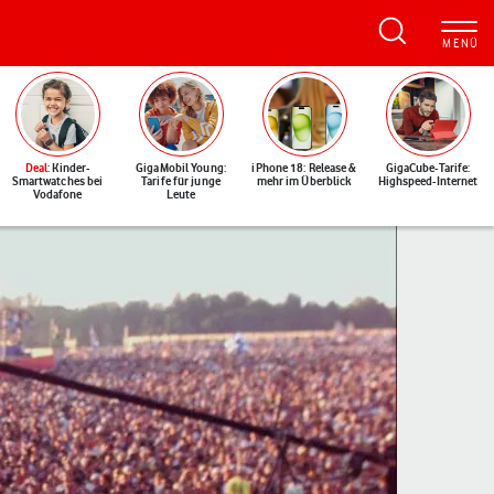
Deal
: Kinder-
GigaMobil Young:
iPhone 18: Release &
GigaCube-Tarife:
Smartwatches bei
Tarife für junge
mehr im Überblick
Highspeed-Internet
Vodafone
Leute