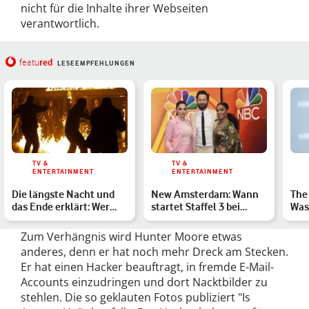
nicht für die Inhalte ihrer Webseiten
verantwortlich.
red
featu
LESEEMPFEHLUNGEN
TV &
TV &
ENTERTAINMENT
ENTERTAINMENT
Die längste Nacht und
New Amsterdam: Wann
The 
das Ende erklärt: Wer
startet Staffel 3 bei
Was
überlebt den Angriff?
Netflix?
die 
Zum Verhängnis wird Hunter Moore etwas
anderes, denn er hat noch mehr Dreck am Stecken.
Er hat einen Hacker beauftragt, in fremde E-Mail-
Accounts einzudringen und dort Nacktbilder zu
stehlen. Die so geklauten Fotos publiziert "Is