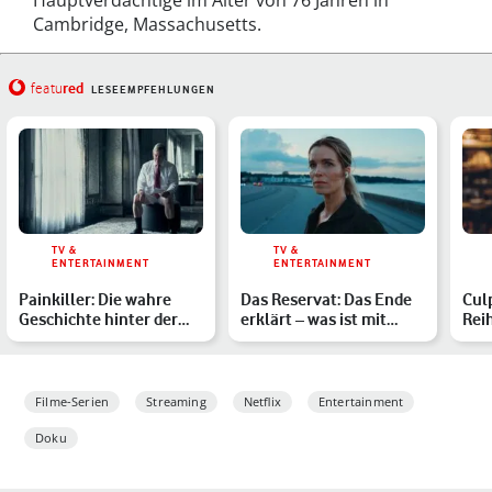
Hauptverdächtige im Alter von 76 Jahren in
Cambridge, Massachusetts.
red
featu
LESEEMPFEHLUNGEN
TV &
TV &
ENTERTAINMENT
ENTERTAINMENT
Painkiller: Die wahre
Das Reservat: Das Ende
Culp
Geschichte hinter der
erklärt – was ist mit
Rei
Netflix-Serie
Ruby passiert?
und
Filme-Serien
Streaming
Netflix
Entertainment
Doku