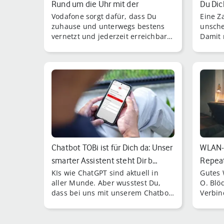
Rund um die Uhr mit der
Du Dic
Vodafone sorgt dafür, dass Du
Eine Z
MeinVod…
zuhause und unterwegs bestens
unsche
vernetzt und jederzeit erreichbar
Damit 
bist.
Änderu
vorneh
Chatbot TOBi ist für Dich da: Unser
WLAN-R
smarter Assistent steht Dir b…
Repeat
KIs wie ChatGPT sind aktuell in
Gutes 
Mesh-
aller Munde. Aber wusstest Du,
O. Blö
dass bei uns mit unserem Chatbot
Verbin
TOBi schon seit fünf Jahren
abbrich
Künstliche Intelligenz zum Einsatz
bist, 
kommt?
wechse