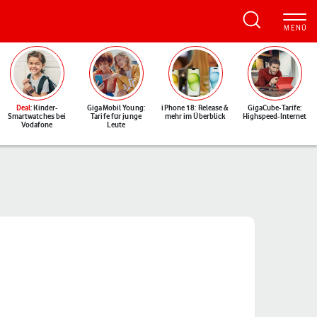
Deal
: Kinder-
GigaMobil Young:
iPhone 18: Release &
GigaCube-Tarife:
Smartwatches bei
Tarife für junge
mehr im Überblick
Highspeed-Internet
Vodafone
Leute