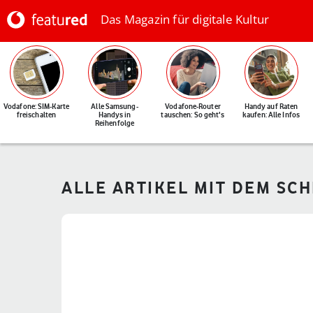
Das Magazin für digitale Kultur
Vodafone: SIM-Karte
Alle Samsung-
Vodafone-Router
Handy auf Raten
freischalten
Handys in
tauschen: So geht's
kaufen: Alle Infos
Reihenfolge
ALLE ARTIKEL MIT DEM SC