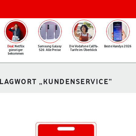
Deal
: Netflix
Samsung Galaxy
Die Vodafone CallYa-
Beste Handys 2026
günstiger
S26: Alle Preise
Tarife im Überblick
bekommen
HLAGWORT „KUNDENSERVICE“