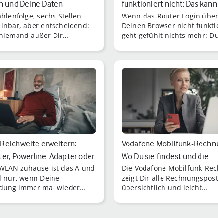
h und Deine Daten
funktioniert nicht: Das kann
ahlenfolge, sechs Stellen –
Wenn das Router-Login übe
t…
inbar, aber entscheidend:
Deinen Browser nicht funktio
niemand außer Dir
geht gefühlt nichts mehr: D
ngen an Deinem Vertrag
kannst kein neues Passwort
men oder vertra [...]
festlegen, kein Gast-WLA [...
eichweite erweitern:
Vodafone Mobilfunk-Rechn
er, Powerline-Adapter oder
Wo Du sie findest und die
WLAN zuhause ist das A und
Die Vodafone Mobilfunk-Re
…
wichtigste…
d nur, wenn Deine
zeigt Dir alle Rechnungspos
dung immer mal wieder
übersichtlich und leicht
t – oder Du plötzlich offline
verständlich.
sobald Du den Raum
lst.