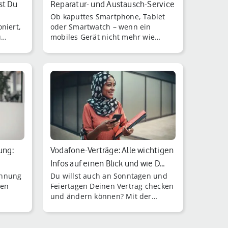
st Du
Reparatur- und Austausch-Service
r
Ob kaputtes Smartphone, Tablet
e…
niert,
oder Smartwatch – wenn ein
u
mobiles Gerät nicht mehr wie
gewohnt funktioniert, ist das
]
ärgerlich, aber kein Gr [...]
ung:
Vodafone-Verträge: Alle wichtigen
Infos auf einen Blick und wie D…
chnung
Du willst auch an Sonntagen und
ten
Feiertagen Deinen Vertrag checken
und ändern können? Mit der
MeinVodafone-App geht das ganz
einfach.