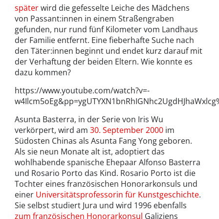
später
wird die gefesselte Leiche des Mädchens
von Passant:innen in einem Straßengraben
gefunden, nur rund fünf Kilometer vom Landhaus
der Familie entfernt. Eine fieberhafte Suche nach
den Täter:innen beginnt und endet kurz darauf mit
der Verhaftung der beiden Eltern. Wie konnte es
dazu kommen?
https://www.youtube.com/watch?v=-
w4Ilcm5oEg&pp=ygUTYXN1bnRhIGNhc2UgdHJhaWxlc
Asunta Basterra, in der Serie von Iris Wu
verkörpert, wird am
30. September 2000
im
Südosten Chinas als Asunta Fang Yong geboren.
Als sie neun Monate alt ist, adoptiert das
wohlhabende spanische Ehepaar Alfonso Basterra
und Rosario Porto das Kind. Rosario Porto ist die
Tochter eines französischen Honorarkonsuls und
einer
Universitätsprofessorin für Kunstgeschichte
.
Sie selbst studiert Jura und wird 1996 ebenfalls
zum französischen Honorarkonsul
Galiziens