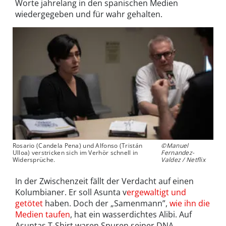
Worte jahrelang in den spanischen Medien
wiedergegeben und für wahr gehalten.
Rosario (Candela Pena) und Alfonso (Tristán
©Manuel
Ulloa) verstricken sich im Verhör schnell in
Fernandez-
Widersprüche.
Valdez / Netflix
In der Zwischenzeit fällt der Verdacht auf einen
Kolumbianer. Er soll Asunta v
ergewaltigt und
getötet
haben. Doch der „Samenmann”,
wie ihn die
Medien taufen
, hat ein wasserdichtes Alibi. Auf
Asuntas T-Shirt waren Spuren seiner DNA