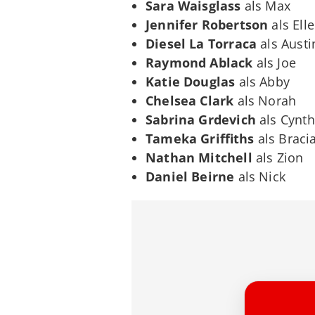
Sara Waisglass
als Max
Jennifer Robertson
als Ell
Diesel La Torraca
als Austi
Raymond Ablack
als Joe
Katie Douglas
als Abby
Chelsea Clark
als Norah
Sabrina Grdevich
als Cynth
Tameka Griffiths
als Braci
Nathan Mitchell
als Zion
Daniel Beirne
als Nick