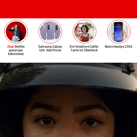
Deal
: Netflix
Samsung Galaxy
Die Vodafone CallYa-
Beste Handys 2026
günstiger
S26: Alle Preise
Tarife im Überblick
bekommen