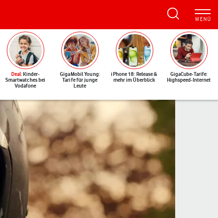
Deal
: Kinder-
GigaMobil Young:
iPhone 18: Release &
GigaCube-Tarife:
Smartwatches bei
Tarife für junge
mehr im Überblick
Highspeed-Internet
Vodafone
Leute