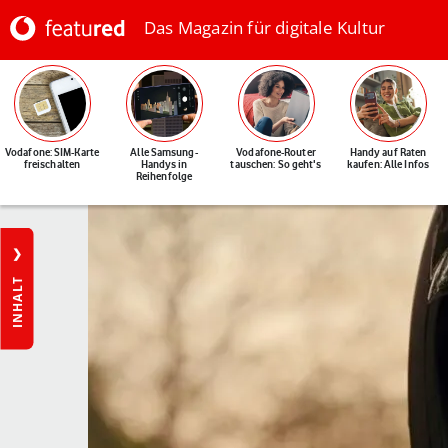
Das Magazin für digitale Kultur
Vodafone: SIM-Karte
Alle Samsung-
Vodafone-Router
Handy auf Raten
freischalten
Handys in
tauschen: So geht's
kaufen: Alle Infos
Reihenfolge
INHALT