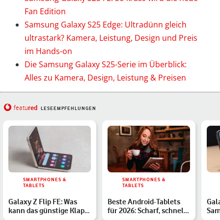
Fan Edition
Samsung Galaxy S25 Edge: Ultradünn gleich
ultrastark? Kamera, Leistung, Design und Preis
im Hands-on
Die Samsung Galaxy S25-Serie im Überblick:
Alles zu Kamera, Design, Leistung & Preisen
red
featu
LESEEMPFEHLUNGEN
SMARTPHONES &
SMARTPHONES &
TABLETS
TABLETS
Galaxy Z Flip FE: Was
Beste Android-Tablets
Gal
kann das günstige Klapp-
für 2026: Scharf, schnell
Sam
Handy?
und vielseitig
202