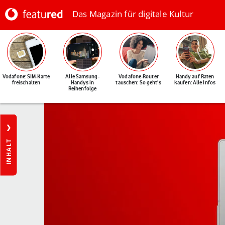
Das Magazin für digitale Kultur
Vodafone: SIM-Karte
Alle Samsung-
Vodafone-Router
Handy auf Raten
freischalten
Handys in
tauschen: So geht's
kaufen: Alle Infos
Reihenfolge
INHALT