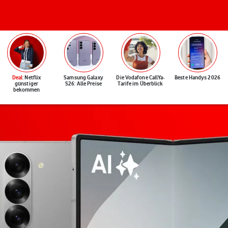
Deal
: Netflix
Samsung Galaxy
Die Vodafone CallYa-
Beste Handys 2026
günstiger
S26: Alle Preise
Tarife im Überblick
bekommen