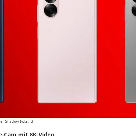
r Shadow (v.l.n.r.).
le-Cam mit 8K-Video