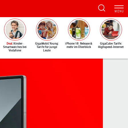
Deal
: Kinder-
GigaMobil Young:
iPhone 18: Release &
GigaCube-Tarife:
Smartwatches bei
Tarife für junge
mehr im Überblick
Highspeed-Internet
Vodafone
Leute