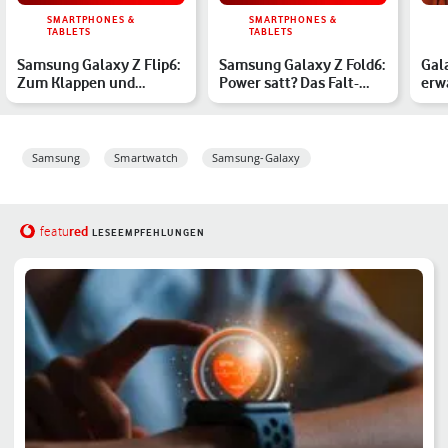
SMARTPHONES &
SMARTPHONES &
TABLETS
TABLETS
Samsung Galaxy Z Flip6:
Samsung Galaxy Z Fold6:
Gala
Zum Klappen und
Power satt? Das Falt-
erw
Staunen? Das Foldable
Smartphone im Hands-…
der
202…
Samsung
Smartwatch
Samsung-Galaxy
red
featu
LESEEMPFEHLUNGEN