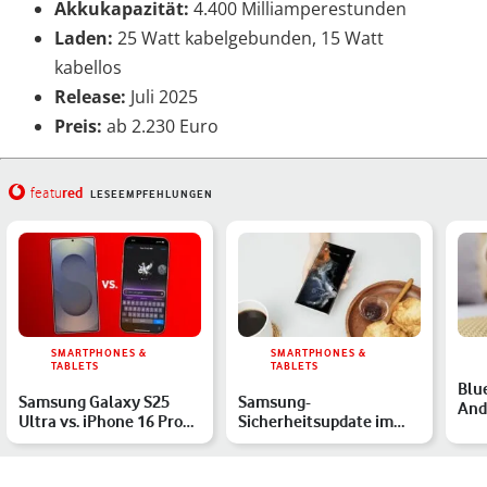
Akkukapazität:
4.400 Milliamperestunden
Laden:
25 Watt kabelgebunden, 15 Watt
kabellos
Release:
Juli 2025
Preis:
ab 2.230 Euro
red
featu
LESEEMPFEHLUNGEN
SMARTPHONES &
SMARTPHONES &
TABLETS
TABLETS
Blu
Samsung Galaxy S25
Samsung-
And
Ultra vs. iPhone 16 Pro
Sicherheitsupdate im
beh
Max: Die Topmodelle im…
Juli 2026 für diese
Lös
Galaxy-Handys