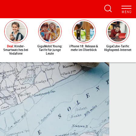
Deal
: Kinder-
GigaMobil Young:
iPhone 18: Release &
GigaCube-Tarife:
Smartwatches bei
Tarife für junge
mehr im Überblick
Highspeed-Internet
Vodafone
Leute