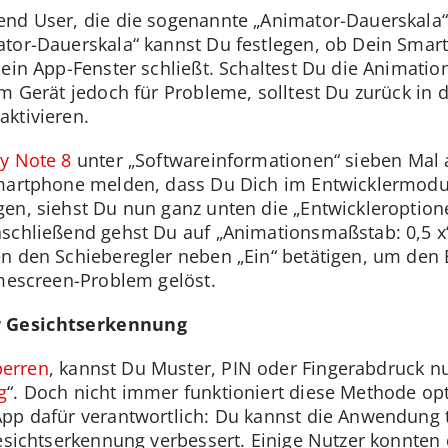
end User, die die sogenannte „Animator-Dauerskala“
ator-Dauerskala“ kannst Du festlegen, ob Dein Sma
 ein App-Fenster schließt. Schaltest Du die Animati
m Gerät jedoch für Probleme, solltest Du zurück in 
ktivieren.
y Note 8
unter „Softwareinformationen“ sieben Mal
Smartphone melden, dass Du Dich im Entwicklermodu
en, siehst Du nun ganz unten die „Entwickleroption
nschließend gehst Du auf „Animationsmaßstab: 0,5 x
en den Schieberegler neben „Ein“ betätigen, um den
omescreen-Problem gelöst.
r Gesichtserkennung
perren
, kannst Du Muster, PIN oder Fingerabdruck nut
g
“. Doch nicht immer funktioniert diese Methode opti
pp dafür verantwortlich: Du kannst die Anwendung t
Gesichtserkennung verbessert. Einige Nutzer konnten