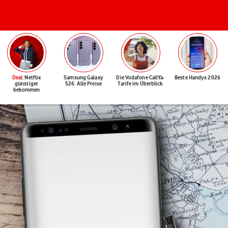
Deal
: Netflix
Samsung Galaxy
Die Vodafone CallYa-
Beste Handys 2026
günstiger
S26: Alle Preise
Tarife im Überblick
bekommen