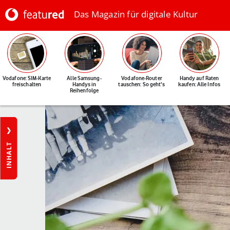
Das Magazin für digitale Kultur
Vodafone: SIM-Karte
Alle Samsung-
Vodafone-Router
Handy auf Raten
freischalten
Handys in
tauschen: So geht's
kaufen: Alle Infos
Reihenfolge
INHALT