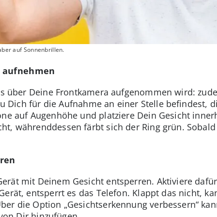
aber auf Sonnenbrillen.
g aufnehmen
das über Deine Frontkamera aufgenommen wird: zudem
 Du Dich für die Aufnahme an einer Stelle befindest, d
one auf Augenhöhe und platziere Dein Gesicht innerh
ht, währenddessen färbt sich der Ring grün. Sobal
rren
rät mit Deinem Gesicht entsperren. Aktiviere dafür
erät, entsperrt es das Telefon. Klappt das nicht, k
ber die Option „Gesichtserkennung verbessern“ kann
 von Dir hinzufügen.