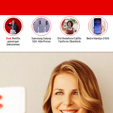
Deal
: Netflix
Samsung Galaxy
Die Vodafone CallYa-
Beste Handys 2026
günstiger
S26: Alle Preise
Tarife im Überblick
bekommen