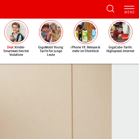
Deal
: Kinder-
GigaMobil Young:
iPhone 18: Release &
GigaCube-Tarife:
Smartwatches bei
Tarife für junge
mehr im Überblick
Highspeed-Internet
Vodafone
Leute