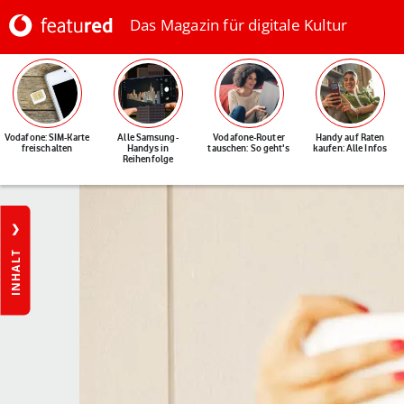
Das Magazin für digitale Kultur
Vodafone: SIM-Karte
Alle Samsung-
Vodafone-Router
Handy auf Raten
freischalten
Handys in
tauschen: So geht's
kaufen: Alle Infos
Reihenfolge
INHALT