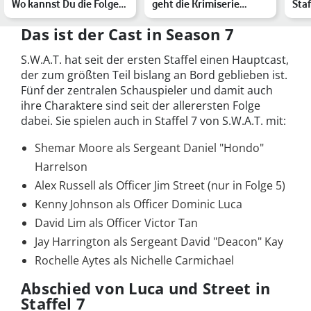
Wo kannst Du die Folgen
geht die Krimiserie
Sta
in Deutschland s…
weiter
geh
Das ist der Cast in Season 7
S.W.A.T. hat seit der ersten Staffel einen Hauptcast,
der zum größten Teil bislang an Bord geblieben ist.
Fünf der zentralen Schauspieler und damit auch
ihre Charaktere sind seit der allerersten Folge
dabei. Sie spielen auch in Staffel 7 von S.W.A.T. mit:
Shemar Moore als Sergeant Daniel "Hondo"
Harrelson
Alex Russell als Officer Jim Street (nur in Folge 5)
Kenny Johnson als Officer Dominic Luca
David Lim als Officer Victor Tan
Jay Harrington als Sergeant David "Deacon" Kay
Rochelle Aytes als Nichelle Carmichael
Abschied von Luca und Street in
Staffel 7