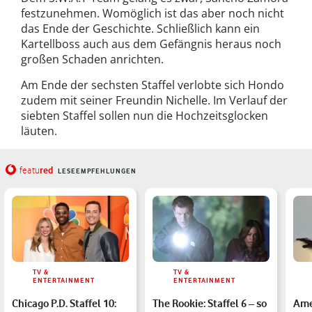
festzunehmen. Womöglich ist das aber noch nicht
das Ende der Geschichte. Schließlich kann ein
Kartellboss auch aus dem Gefängnis heraus noch
großen Schaden anrichten.
Am Ende der sechsten Staffel verlobte sich Hondo
zudem mit seiner Freundin Nichelle. Im Verlauf der
siebten Staffel sollen nun die Hochzeitsglocken
läuten.
red
featu
LESEEMPFEHLUNGEN
TV &
TV &
ENTERTAINMENT
ENTERTAINMENT
Chicago P.D. Staffel 10:
The Rookie: Staffel 6 – so
Ame