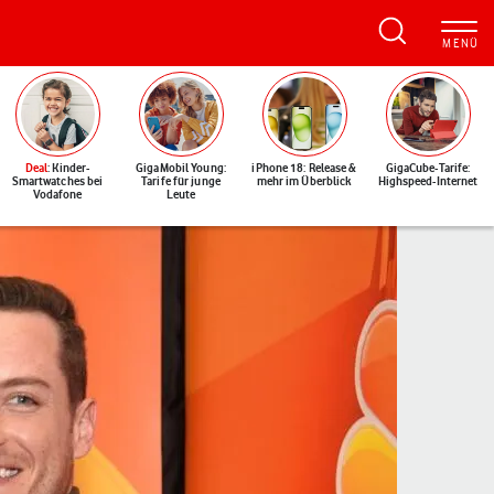
Deal
: Kinder-
GigaMobil Young:
iPhone 18: Release &
GigaCube-Tarife:
Smartwatches bei
Tarife für junge
mehr im Überblick
Highspeed-Internet
Vodafone
Leute