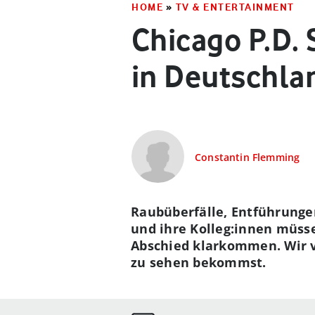
HOME
»
TV & ENTERTAINMENT
Chicago P.D. 
in Deutschla
Constantin Flemming
Raubüberfälle, Entführunge
und ihre Kolleg:innen müss
Abschied klarkommen. Wir ve
zu sehen bekommst.