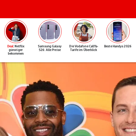
Deal
: Netflix
Samsung Galaxy
Die Vodafone CallYa-
Beste Handys 2026
günstiger
S26: Alle Preise
Tarife im Überblick
bekommen