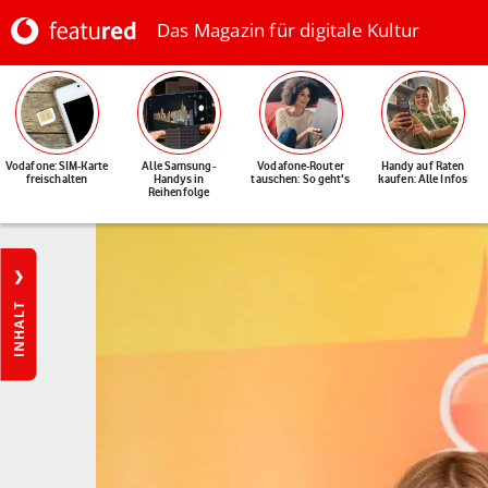
Das Magazin für digitale Kultur
Vodafone: SIM-Karte
Alle Samsung-
Vodafone-Router
Handy auf Raten
freischalten
Handys in
tauschen: So geht's
kaufen: Alle Infos
Reihenfolge
INHALT