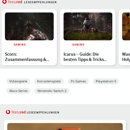
red
featu
LESEEMPFEHLUNGEN
GAMING
GAMING
Scorn:
Icarus – Guide: Die
Wast
Zusammenfassung &
besten Tipps & Tricks
Hol
Erklärung des Story-
zum Survival-Game für
Info
Ende
A…
Videospiele
Konsolenspiele
Pc-Games
Playstation-5
Xbox-Series
Nintendo-Switch-2
red
featu
LESEEMPFEHLUNGEN