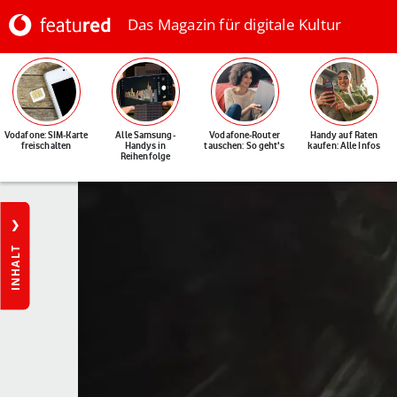
Das Magazin für digitale Kultur
Vodafone: SIM-Karte
Alle Samsung-
Vodafone-Router
Handy auf Raten
freischalten
Handys in
tauschen: So geht's
kaufen: Alle Infos
Reihenfolge
INHALT