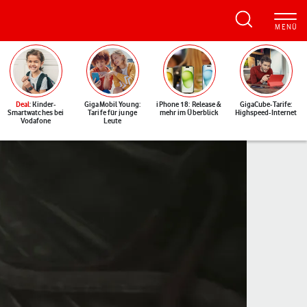
Deal
: Kinder-
GigaMobil Young:
iPhone 18: Release &
GigaCube-Tarife:
Smartwatches bei
Tarife für junge
mehr im Überblick
Highspeed-Internet
Vodafone
Leute