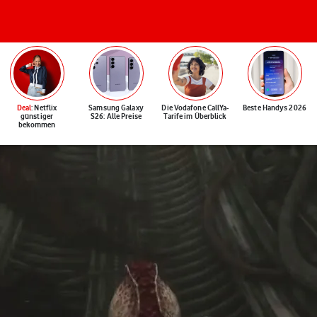
Deal
: Netflix
Samsung Galaxy
Die Vodafone CallYa-
Beste Handys 2026
günstiger
S26: Alle Preise
Tarife im Überblick
bekommen