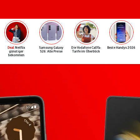
Deal
: Netflix
Samsung Galaxy
Die Vodafone CallYa-
Beste Handys 2026
günstiger
S26: Alle Preise
Tarife im Überblick
bekommen