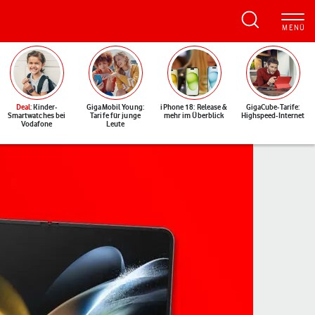
Deal
: Kinder-
GigaMobil Young:
iPhone 18: Release &
GigaCube-Tarife:
Smartwatches bei
Tarife für junge
mehr im Überblick
Highspeed-Internet
Vodafone
Leute