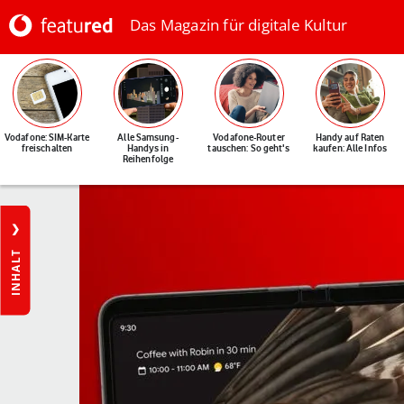
Das Magazin für digitale Kultur
Vodafone: SIM-Karte
Alle Samsung-
Vodafone-Router
Handy auf Raten
freischalten
Handys in
tauschen: So geht's
kaufen: Alle Infos
Reihenfolge
INHALT