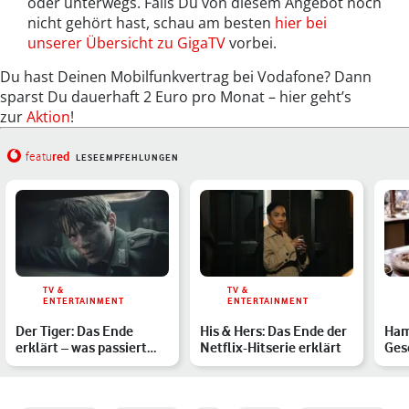
oder unterwegs. Falls Du von diesem Angebot noch
nicht gehört hast, schau am besten
hier bei
unserer Übersicht zu GigaTV
vorbei.
Du hast Deinen Mobilfunkvertrag bei Vodafone? Dann
sparst Du dauerhaft 2 Euro pro Monat – hier geht’s
zur
Aktion
!
red
featu
LESEEMPFEHLUNGEN
TV &
TV &
ENTERTAINMENT
ENTERTAINMENT
Der Tiger: Das Ende
His & Hers: Das Ende der
Ham
erklärt – was passiert
Netflix-Hitserie erklärt
Ges
mit den Soldaten?
Fil
Fa…