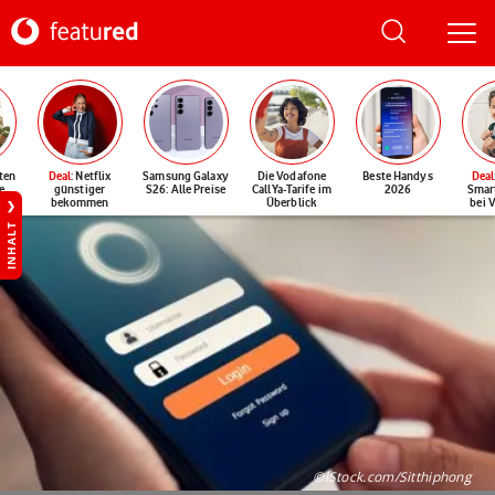
ten
Deal
: Netflix
Samsung Galaxy
Die Vodafone
Beste Handys
Deal
e
günstiger
S26: Alle Preise
CallYa-Tarife im
2026
Smar
bekommen
Überblick
bei 
INHALT
©iStock.com/Sitthiphong