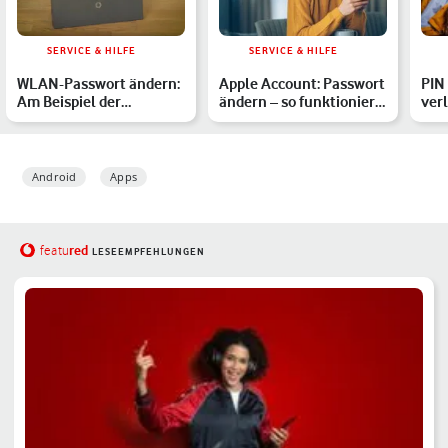
SERVICE & HILFE
SERVICE & HILFE
WLAN-Passwort ändern:
Apple Account: Passwort
PIN
Am Beispiel der
ändern – so funktioniert
ver
Vodafone EasyBox 805
es auf iPhone & …
Android
Apps
red
featu
LESEEMPFEHLUNGEN