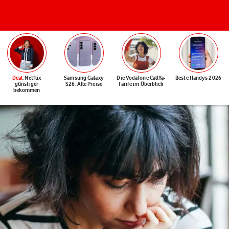
Deal
: Netflix
Samsung Galaxy
Die Vodafone CallYa-
Beste Handys 2026
günstiger
S26: Alle Preise
Tarife im Überblick
bekommen