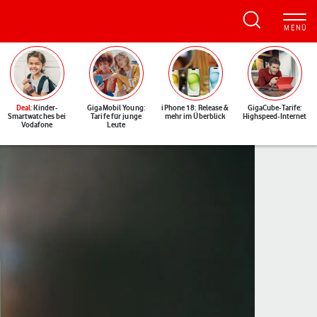
Deal
: Kinder-
GigaMobil Young:
iPhone 18: Release &
GigaCube-Tarife:
Smartwatches bei
Tarife für junge
mehr im Überblick
Highspeed-Internet
Vodafone
Leute