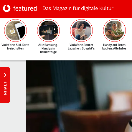
Das Magazin für digitale Kultur
Vodafone: SIM-Karte
Alle Samsung-
Vodafone-Router
Handy auf Raten
freischalten
Handys in
tauschen: So geht's
kaufen: Alle Infos
Reihenfolge
INHALT