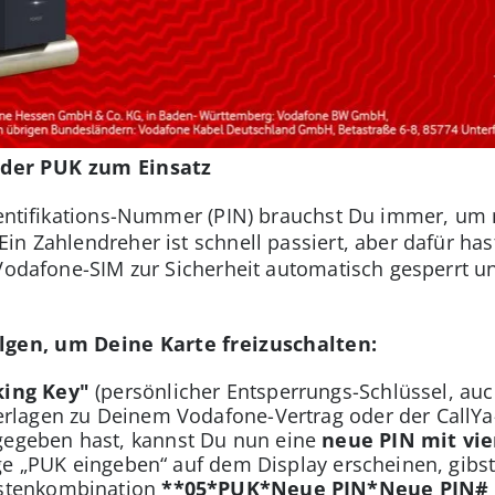
der PUK zum Einsatz
Identifikations-Nummer (PIN) brauchst Du immer, um 
in Zahlendreher ist schnell passiert, aber dafür ha
 Vodafone-SIM zur Sicherheit automatisch gesperrt un
lgen, um Deine Karte freizuschalten:
king Key"
(persönlicher Entsperrungs-Schlüssel, au
erlagen zu Deinem Vodafone-Vertrag oder der CallYa
egeben hast, kannst Du nun eine
neue PIN mit vie
eige „PUK eingeben“ auf dem Display erscheinen, gib
astenkombination
**05*PUK*Neue PIN*Neue PIN#