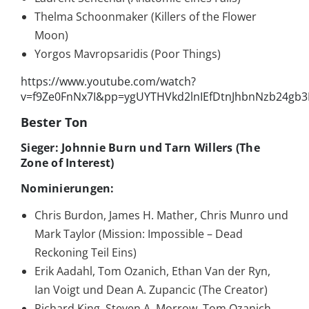
Thelma Schoonmaker (Killers of the Flower
Moon)
Yorgos Mavropsaridis (Poor Things)
https://www.youtube.com/watch?
v=f9Ze0FnNx7I&pp=ygUYTHVkd2lnIEfDtnJhbnNzb24gb3
Bester Ton
Sieger: Johnnie Burn und Tarn Willers (The
Zone of Interest)
Nominierungen:
Chris Burdon, James H. Mather, Chris Munro und
Mark Taylor (Mission: Impossible – Dead
Reckoning Teil Eins)
Erik Aadahl, Tom Ozanich, Ethan Van der Ryn,
Ian Voigt und Dean A. Zupancic (The Creator)
Richard King, Steven A. Morrow, Tom Ozanich,