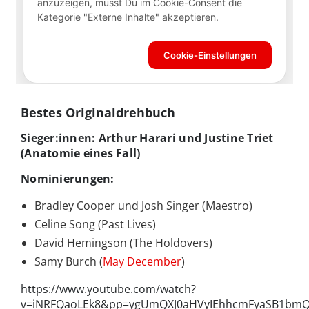
Bestes Originaldrehbuch
Sieger:innen: Arthur Harari und Justine Triet
(Anatomie eines Fall)
Nominierungen:
Bradley Cooper und Josh Singer (Maestro)
Celine Song (Past Lives)
David Hemingson (The Holdovers)
Samy Burch (
May December
)
https://www.youtube.com/watch?
v=iNRFQaoLEk8&pp=ygUmQXJ0aHVyIEhhcmFyaSB1bm