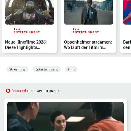
TV &
TV &
ENTERTAINMENT
ENTERTAINMENT
Neue Kinofilme 2026:
Oppenheimer streamen:
Bar
Diese Highlights
Wo läuft der Film im
den
erwarten Dich
Heimkino?
Mar
str
Streaming
Entertainment
Film
red
featu
LESEEMPFEHLUNGEN