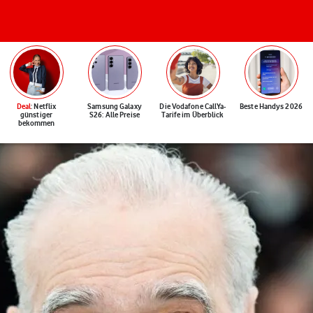
Deal
: Netflix
Samsung Galaxy
Die Vodafone CallYa-
Beste Handys 2026
günstiger
S26: Alle Preise
Tarife im Überblick
bekommen