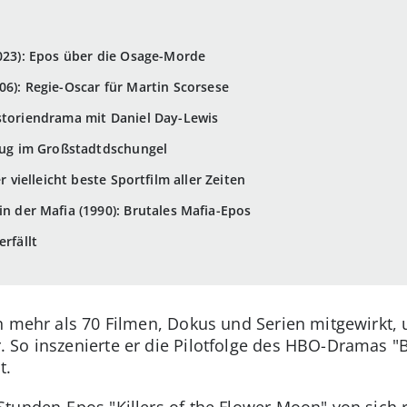
2023): Epos über die Osage-Morde
06): Regie-Oscar für Martin Scorsese
storiendrama mit Daniel Day-Lewis
dzug im Großstadtdschungel
r vielleicht beste Sportfilm aller Zeiten
in der Mafia (1990): Brutales Mafia-Epos
rfällt
n mehr als 70 Filmen, Dokus und Serien mitgewirkt, 
 So inszenierte er die Pilotfolge des HBO-Dramas "
t.
tunden-Epos "Killers of the Flower Moon" von sich 