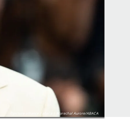
©picture alliance / abaca | Marechal Aurore/ABACA