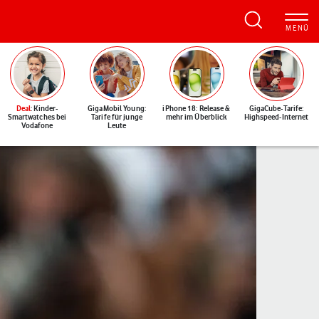
Deal
: Kinder-
GigaMobil Young:
iPhone 18: Release &
GigaCube-Tarife:
Smartwatches bei
Tarife für junge
mehr im Überblick
Highspeed-Internet
Vodafone
Leute