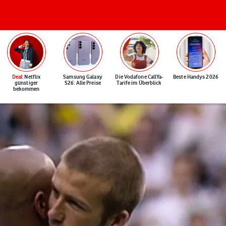
Deal
: Netflix
Samsung Galaxy
Die Vodafone CallYa-
Beste Handys 2026
günstiger
S26: Alle Preise
Tarife im Überblick
bekommen