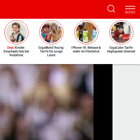
Deal
: Kinder-
GigaMobil Young:
iPhone 18: Release &
GigaCube-Tarife:
Smartwatches bei
Tarife für junge
mehr im Überblick
Highspeed-Internet
Vodafone
Leute