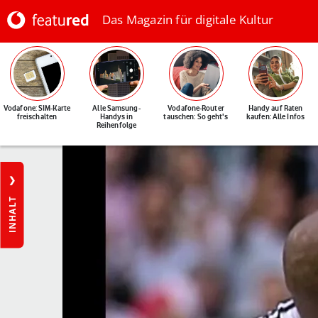
Das Magazin für digitale Kultur
Vodafone: SIM-Karte
Alle Samsung-
Vodafone-Router
Handy auf Raten
freischalten
Handys in
tauschen: So geht's
kaufen: Alle Infos
Reihenfolge
INHALT