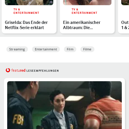
TV &
TV &
ENTERTAINMENT
ENTERTAINMENT
Griselda: Das Ende der
Ein amerikanischer
Outl
Netflix-Serie erklärt
Albtraum: Die
1 & 
schockierende wahre
die
Geschichte h…
Streaming
Entertainment
Film
Filme
red
featu
LESEEMPFEHLUNGEN