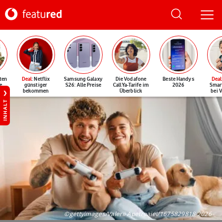
ten
Deal
: Netflix
Samsung Galaxy
Die Vodafone
Beste Handys
Deal
e
günstiger
S26: Alle Preise
CallYa-Tarife im
2026
Smar
bekommen
Überblick
bei 
INHALT
©gettyimages/Valerii Apetroaiei/1675829818 2026