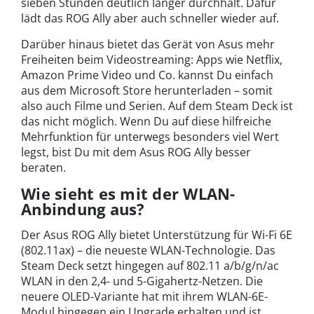
sieben Stunden deutlich länger durchhält. Dafür
lädt das ROG Ally aber auch schneller wieder auf.
Darüber hinaus bietet das Gerät von Asus mehr
Freiheiten beim Videostreaming: Apps wie Netflix,
Amazon Prime Video und Co. kannst Du einfach
aus dem Microsoft Store herunterladen – somit
also auch Filme und Serien. Auf dem Steam Deck ist
das nicht möglich. Wenn Du auf diese hilfreiche
Mehrfunktion für unterwegs besonders viel Wert
legst, bist Du mit dem Asus ROG Ally besser
beraten.
Wie sieht es mit der WLAN-
Anbindung aus?
Der Asus ROG Ally bietet Unterstützung für Wi-Fi 6E
(802.11ax) – die neueste WLAN-Technologie. Das
Steam Deck setzt hingegen auf 802.11 a/b/g/n/ac
WLAN in den 2,4- und 5-Gigahertz-Netzen. Die
neuere OLED-Variante hat mit ihrem WLAN-6E-
Modul hingegen ein Upgrade erhalten und ist