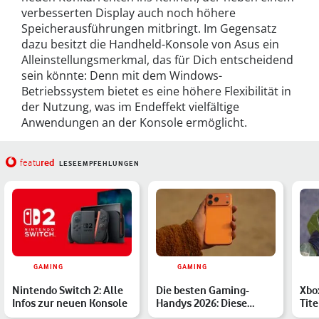
verbesserten Display auch noch höhere
Speicherausführungen mitbringt. Im Gegensatz
dazu besitzt die Handheld-Konsole von Asus ein
Alleinstellungsmerkmal, das für Dich entscheidend
sein könnte: Denn mit dem Windows-
Betriebssystem bietet es eine höhere Flexibilität in
der Nutzung, was im Endeffekt vielfältige
Anwendungen an der Konsole ermöglicht.
red
featu
LESEEMPFEHLUNGEN
GAMING
GAMING
Nintendo Switch 2: Alle
Die besten Gaming-
Xbo
Infos zur neuen Konsole
Handys 2026: Diese
Tite
Smartphones haben
ver