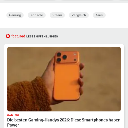
Power
Mär
Gaming
Konsole
Steam
Vergleich
Asus
red
featu
LESEEMPFEHLUNGEN
GAMING
Die besten Gaming-Handys 2026: Diese Smartphones haben
Power