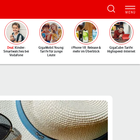
Deal
: Kinder-
GigaMobil Young:
iPhone 18: Release &
GigaCube-Tarife:
Smartwatches bei
Tarife für junge
mehr im Überblick
Highspeed-Internet
Vodafone
Leute