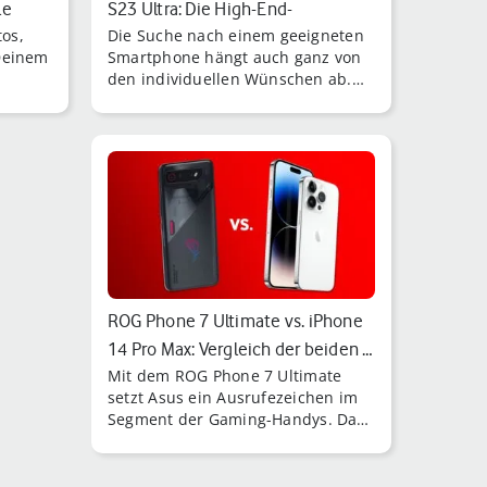
le
S23 Ultra: Die High-End-
tos,
Die Suche nach einem geeigneten
Smartphon…
Deinem
Smartphone hängt auch ganz von
den individuellen Wünschen ab.
ROG Phone 7 Ultimate vs.
ROG Phone 7 Ultimate vs. iPhone
14 Pro Max: Vergleich der beiden …
Mit dem ROG Phone 7 Ultimate
setzt Asus ein Ausrufezeichen im
Segment der Gaming-Handys. Das
iPhone 14 Pro Max ist das
Flaggschiff von Apple.