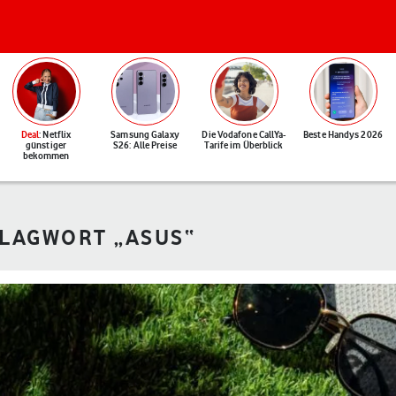
Deal
: Netflix
Samsung Galaxy
Die Vodafone CallYa-
Beste Handys 2026
günstiger
S26: Alle Preise
Tarife im Überblick
bekommen
HLAGWORT „ASUS“