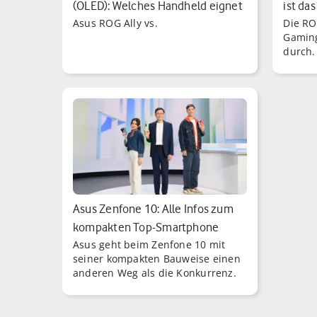
(OLED): Welches Handheld eignet
ist da
Asus ROG Ally vs.
Die RO
sich…
Gamin
durch.
diese 
Phone 
Asus Zenfone 10: Alle Infos zum
kompakten Top-Smartphone
Asus geht beim Zenfone 10 mit
seiner kompakten Bauweise einen
anderen Weg als die Konkurrenz.