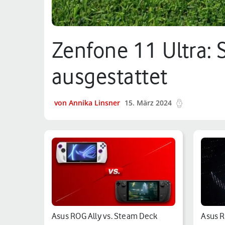
Zenfone 11 Ultra: S
ausgestattet
von Annika Linsner
15. März 2024
11 min.
Asus ROG Ally vs. Steam Deck
Asus R