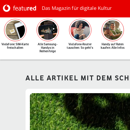
Das Magazin für digitale Kultur
Vodafone: SIM-Karte
Alle Samsung-
Vodafone-Router
Handy auf Raten
freischalten
Handys in
tauschen: So geht's
kaufen: Alle Infos
Reihenfolge
ALLE ARTIKEL MIT DEM SC