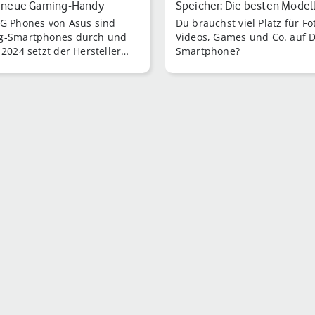
s neue Gaming-Handy
Speicher: Die besten Model
G Phones von Asus sind
Du brauchst viel Platz für Fo
2023
g-Smartphones durch und
Videos, Games und Co. auf 
 2024 setzt der Hersteller
Smartphone?
Tradition mit dem Asus ROG
8 und 8 Pro fort.