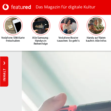
Das Magazin für digitale Kultur
Vodafone: SIM-Karte
Alle Samsung-
Vodafone-Router
Handy auf Raten
freischalten
Handys in
tauschen: So geht's
kaufen: Alle Infos
Reihenfolge
INHALT