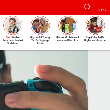
Deal
: Kinder-
GigaMobil Young:
iPhone 18: Release &
GigaCube-Tarife:
Smartwatches bei
Tarife für junge
mehr im Überblick
Highspeed-Internet
Vodafone
Leute