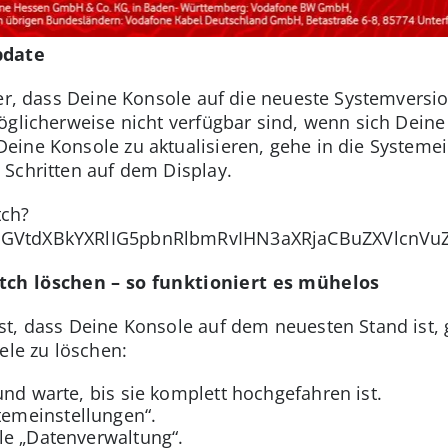
update
er, dass Deine Konsole auf die neueste Systemversion 
öglicherweise nicht verfügbar sind, wenn sich Deine
eine Konsole zu aktualisieren, gehe in die Systeme
Schritten auf dem Display.
tch?
dGVtdXBkYXRlIG5pbnRlbmRvIHN3aXRjaCBuZXVlcnVu
tch löschen – so funktioniert es mühelos
t, dass Deine Konsole auf dem neuesten Stand ist,
ele zu löschen:
und warte, bis sie komplett hochgefahren ist.
emeinstellungen“.
le „Datenverwaltung“.