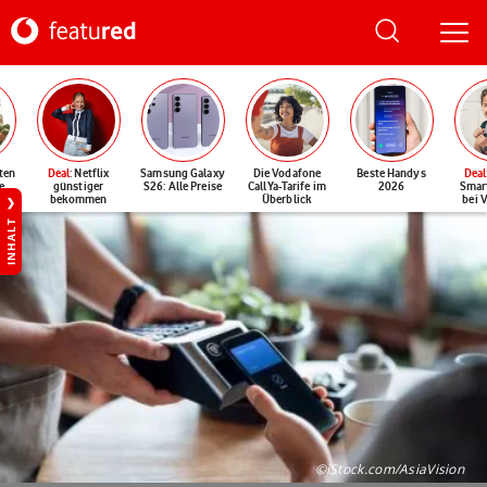
ten
Deal
: Netflix
Samsung Galaxy
Die Vodafone
Beste Handys
Deal
e
günstiger
S26: Alle Preise
CallYa-Tarife im
2026
Smar
bekommen
Überblick
bei 
INHALT
©iStock.com/AsiaVision