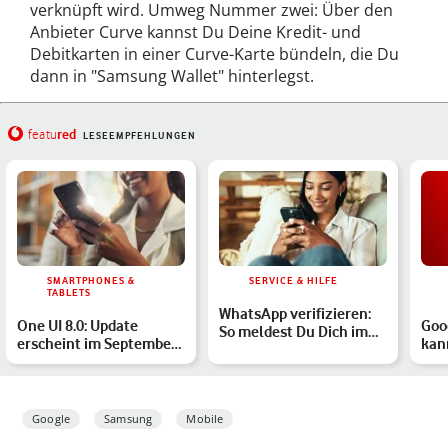
verknüpft wird. Umweg Nummer zwei: Über den
Anbieter Curve kannst Du Deine Kredit- und
Debitkarten in einer Curve-Karte bündeln, die Du
dann in "Samsung Wallet" hinterlegst.
red
featu
LESEEMPFEHLUNGEN
SMARTPHONES &
SERVICE & HILFE
TABLETS
WhatsApp verifizieren:
One UI 8.0: Update
Goo
So meldest Du Dich im
erscheint im September
kan
Messenger an
2025 – das solltest Du …
Sma
Po
Google
Samsung
Mobile