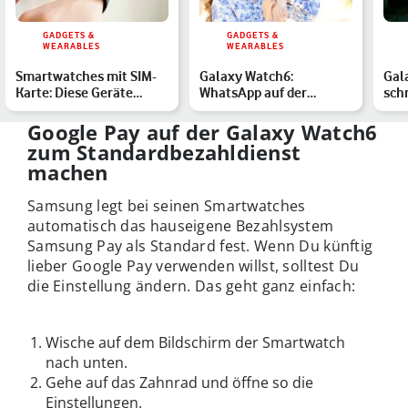
GADGETS &
GADGETS &
WEARABLES
WEARABLES
Smartwatches mit SIM-
Galaxy Watch6:
Gal
Karte: Diese Geräte
WhatsApp auf der
schn
empfehlen wir
Smartwatch – so
Ene
funktioniert's
Google Pay auf der Galaxy Watch6
zum Standardbezahldienst
machen
Samsung legt bei seinen Smartwatches
automatisch das hauseigene Bezahlsystem
Samsung Pay als Standard fest. Wenn Du künftig
lieber Google Pay verwenden willst, solltest Du
die Einstellung ändern. Das geht ganz einfach:
Wische auf dem Bildschirm der Smartwatch
nach unten.
Gehe auf das Zahnrad und öffne so die
Einstellungen.