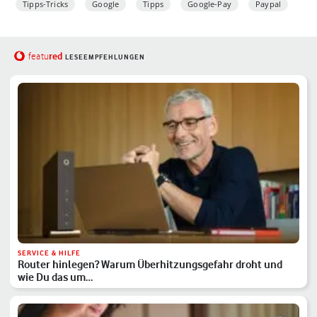
Tipps-Tricks
Google
Tipps
Google-Pay
Paypal
red
featu
LESEEMPFEHLUNGEN
SERVICE & HILFE
Router hinlegen? Warum Überhitzungsgefahr droht und
wie Du das um…